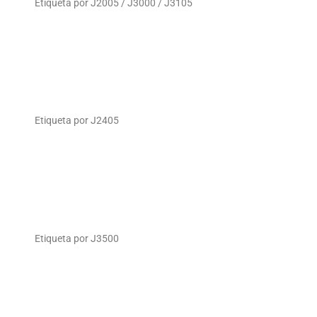
Etiqueta por J2005 / J3000 / J3105
Etiqueta por J2405
Etiqueta por J3500