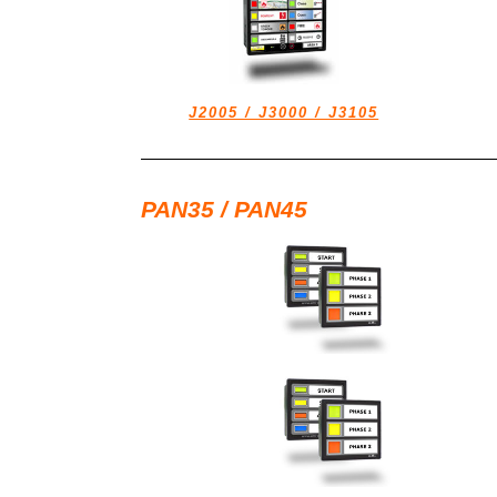
J2005 / J3000 / J3105
PAN35 / PAN45