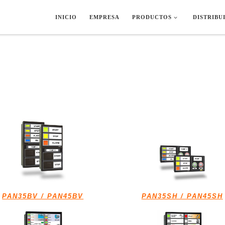
INICIO
EMPRESA
PRODUCTOS
DISTRIBU
PAN35BV / PAN45BV
PAN35SH / PAN45SH