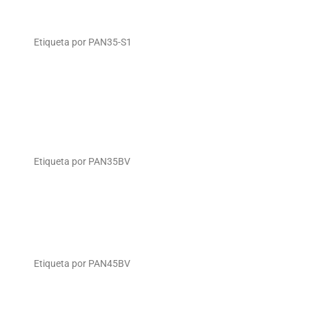
Etiqueta por PAN35-S1
Etiqueta por PAN35BV
Etiqueta por PAN45BV