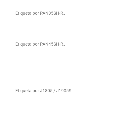
Etiqueta por PAN35SH-RJ
Etiqueta por PAN45SH-RJ
Etiqueta por J1805 / J1905S