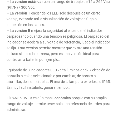
– La
versión estándar
con un rango de trabajo de 15 a 265 Vac
(Ph/N) / 300 Vcc.
– La
versión T
enciende los LED solo después de un cierto
voltaje, evitando así la visualización de voltaje de fuga o
inducción en los cables.
– La
versión B
mejora la seguridad al encender el indicador
parpadeando cuando una tensión es peligrosa. El parpadeo del
indicador se acelera a su voltaje de referencia, luego el indicador
se fija. Esta versión permite mostrar que existe una tensión
incluso si no es la correcta, pero es una versión ideal para
controlar la batería, por ejemplo.
.
Equipado de 3 indicadores LED «alta luminosidad» 7 elección de
pantalla a color, seleccionable por cambiar, de bornes a
atornillar, desconectables. El test de la lámpara exterior, su IP65.
Es muy fácil instalarlo, ganara tiempo.
.
El PAN35-05-13 es aún más
Económico
porque con su amplio
rango de voltaje permite tener solo una referencia de orden para
administrar.