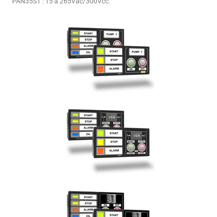
PAN35S1 : 15 a 265Vac/300Vcc.