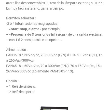
atornillar, desconectables. El test de la lámpara exterior, su IP65.
Es muy fácil instalarlo, ganara tiempo.
Permiten señalizar :
-3 ó 4 informaciones reagrupadas.
–
«Start, stop, alarma»
por ejemplo.
– «Presencia de 3 tensiones trifásicas»
de una salida eléctrica.
– con 1 ó 2 reles possible en opcion. .
Alimentación :
PAN35 : 8 a 60Vac/cc, 70-300Vac (F/N) ó 104-500Vac (F/F), 15
a 265Vac/300Vcc.
PAN45 : 8 a 60Vac/cc, 70 a 300Vac (F/N), 70 a 150Vac/cc, 15 a
265Vac/300Vcc (solamente PAN45-05-113).
Opción :
– 1 Relé de sintesis.
– 2 Relé de reporte.